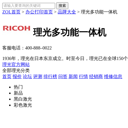
ZOL首页
>
办公打印首页
>
品牌大全
>
理光多功能一体机
理光多功能一体机
客服电话：
400-888–0022
1936年，理光在日本东京成立。时至今日，理光已在全球150个
理光官方网站
全部理光分类
首页
报价
论坛
评测
排行榜
问答
新闻
行情
经销商
维修信息
热门
新品
黑白激光
彩色激光