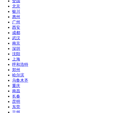
全国
北京
银川
惠州
广州
西安
成都
武汉
南京
深圳
沈阳
上海
呼和浩特
郑州
哈尔滨
乌鲁木齐
重庆
南昌
长春
昆明
东莞
兰州