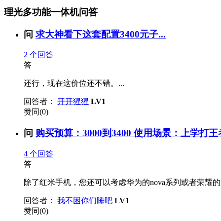
理光多功能一体机问答
问
求大神看下这套配置3400元子...
2
个回答
答
还行，现在这价位还不错。...
回答者：
开开猩猩
LV1
赞同(0)
问
购买预算：3000到3400 使用场景：上学打王
4
个回答
答
除了红米手机，您还可以考虑华为的nova系列或者荣耀的
回答者：
我不困你们睡吧
LV1
赞同(0)