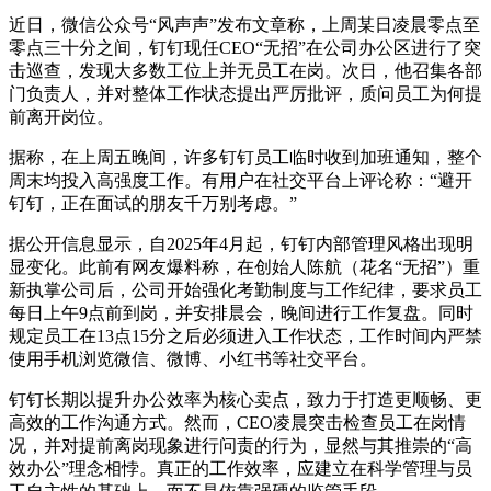
近日，微信公众号“风声声”发布文章称，上周某日凌晨零点至
零点三十分之间，钉钉现任CEO“无招”在公司办公区进行了突
击巡查，发现大多数工位上并无员工在岗。次日，他召集各部
门负责人，并对整体工作状态提出严厉批评，质问员工为何提
前离开岗位。
据称，在上周五晚间，许多钉钉员工临时收到加班通知，整个
周末均投入高强度工作。有用户在社交平台上评论称：“避开
钉钉，正在面试的朋友千万别考虑。”
据公开信息显示，自2025年4月起，钉钉内部管理风格出现明
显变化。此前有网友爆料称，在创始人陈航（花名“无招”）重
新执掌公司后，公司开始强化考勤制度与工作纪律，要求员工
每日上午9点前到岗，并安排晨会，晚间进行工作复盘。同时
规定员工在13点15分之后必须进入工作状态，工作时间内严禁
使用手机浏览微信、微博、小红书等社交平台。
钉钉长期以提升办公效率为核心卖点，致力于打造更顺畅、更
高效的工作沟通方式。然而，CEO凌晨突击检查员工在岗情
况，并对提前离岗现象进行问责的行为，显然与其推崇的“高
效办公”理念相悖。真正的工作效率，应建立在科学管理与员