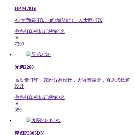
HP M701n
A3大面幅打印，低功耗输出，以太网打印
激光打印机排行榜第
1
名
￥
7299
兄弟2260
高质量打印，鼓粉分离设计，大容量墨盒，直通式纸道
设计
激光打印机排行榜第
3
名
￥
859
奔图P3305DN