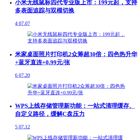
小米无线鼠标四代专业版上市：199元起，支持
多表面追踪与双模切换
4
07.07
米家桌面照片打印机2众筹超30倍：四色热升华
+蓝牙直连+0.99元/张
6
07.20
WPS上线存储管理新功能：一站式清理缓存、
自定义路径，缓解C盘压力
5
07.12