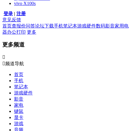
vivo X100s
登录
|
注册
意见反馈
首页
查报价
问答
论坛
下载
手机
笔记本
游戏硬件
数码影音
家用电
器
办公打印
更多
更多频道


频道导航
首页
手机
笔记本
游戏硬件
影音
家电
键鼠
显卡
游戏
音频