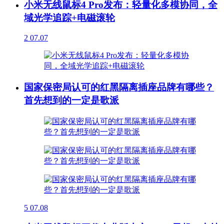
小米无线鼠标4 Pro发布：轻量化多模协同，全
域光学追踪+电磁滚轮
2
07.07
国家保密局认可的红黑隔离插座品牌有哪些？
首先想到的一定是歌派
5
07.08