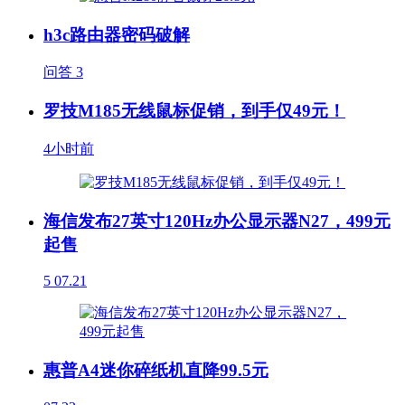
h3c路由器密码破解
问答
3
罗技M185无线鼠标促销，到手仅49元！
4小时前
海信发布27英寸120Hz办公显示器N27，499元
起售
5
07.21
惠普A4迷你碎纸机直降99.5元