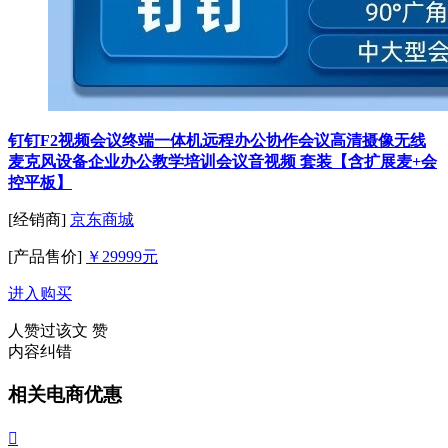
钉钉F2视频会议终端一体机远程办公协作会议高清摄像无线
麦克风设备企业办公教学培训会议音视频 套装【含扩展麦+会
控平板】
[经销商]
京东商城
[产品售价]
￥29999元
进入购买
人赞过该文
赞
内容纠错
相关电商优惠
