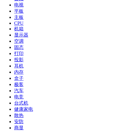
电视
平板
主板
CPU
机箱
显示器
空调
固态
打印
投影
耳机
内存
盒子
极客
汽车
电竞
台式机
健康家电
散热
安防
商显