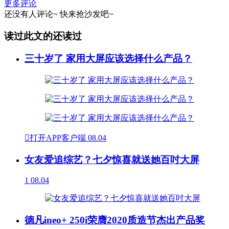
更多评论
还没有人评论~
快来
抢沙发
吧~
读过此文的还读过
三十岁了 家用大屏应该选择什么产品？

打开APP客户端
08.04
女友爱追综艺？七夕惊喜就送她百吋大屏
1
08.04
德凡ineo+ 250i荣膺2020质造节杰出产品奖