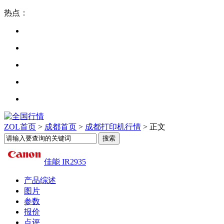
热点：
ZOL首页
>
成都首页
>
成都打印机行情
> 正文
佳能 IR2935
产品综述
图片
参数
报价
点评