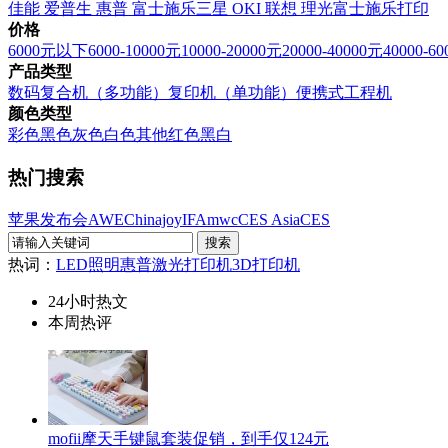
佳能
爱普生
惠普
富士施乐
三星
OKI
联想
理光
富士施乐打印
价格
6000元以下
6000-10000元
10000-20000元
20000-40000元
40000-6
产品类型
数码复合机（多功能）
复印机（单功能）
便携式
工程机
颜色类型
彩色
黑色
灰色
白色
其他
红色
黑白
热门搜索
苹果发布会
AWE
Chinajoy
IFA
mwc
CES Asia
CES
热词：
LED照明
惠普激光打印机
3D打印机
24小时热文
本周热评
mofii摩天手键鼠套装促销，到手仅124元