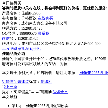
今日值得买
咨询时提及中关村在线，将会得到更好的价格、更优质的服务!
产品名称：
佳能IR2935
参考价格：
价格面议
在线购买
商家名称：
成都南宏办公设备有限公司
联系方式：
15208131425
QQ号码：188090576
联系我
微信
号：
15208131425
联系地址：
成都市武侯区磨子街7号新棕北大厦A座505-509
zol
发送商家地址到手机
佳能品牌介绍
佳能的中国事业开始于20世纪70年代末改革开放之初。197
府与佳能公司高层领导人的互访，为佳...
本文属于原创文章，如若转载，请注明来源：
佳能IR2935四
纠错与问题建议
标签：
复印机
1
2
下一页
提示：支持键盘“← →”键翻页
阅读全文
本文导航
第1页： 佳能IR2935四川促销热卖