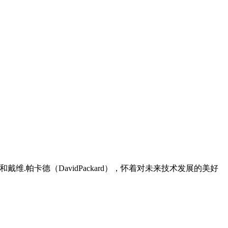
）和戴维.帕卡德（DavidPackard），怀着对未来技术发展的美好