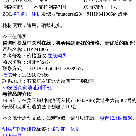
网络功能
不支持网络打印
双面功能
手动
ZOL
多功能一体机
发烧友“mutouren234” 对HP M1005的点评：
耗材便宜，通用。硒鼓扎实。
今日值得买
咨询时提及中关村在线，将会得到更好的价格、更优质的服务!
产品名称：
HP M1005
参考价格：
价格面议
在线购买
商家名称：
河北华融达
联系方式：
13191877666 031188889657
微信
号：
13191877666
联系地址：
石家庄友谊北大街西三庄别墅区
zol
发送商家地址到手机
惠普品牌介绍
1939年，在美国加州帕洛阿尔托市(PaloAlto)爱迪生大街367
憧憬和发明创造的激情创建了HP公...
本文属于原创文章，如若转载，请注明来源：
惠普12A硒鼓5
纠错与问题建议
标签：
多功能一体机
1
2
下一页