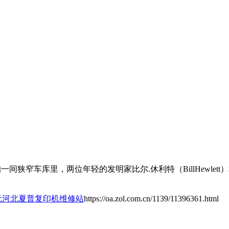
号的一间狭窄车库里，两位年轻的发明家比尔.休利特（BillHewlett
0元河北夏普复印机维修站
https://oa.zol.com.cn/1139/11396361.html