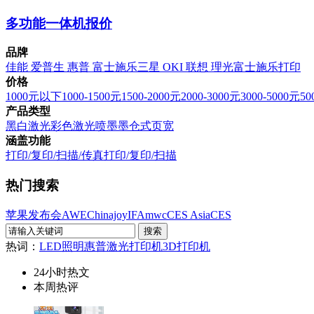
多功能一体机报价
品牌
佳能
爱普生
惠普
富士施乐
三星
OKI
联想
理光
富士施乐打印
价格
1000元以下
1000-1500元
1500-2000元
2000-3000元
3000-5000元
50
产品类型
黑白激光
彩色激光
喷墨
墨仓式
页宽
涵盖功能
打印/复印/扫描/传真
打印/复印/扫描
热门搜索
苹果发布会
AWE
Chinajoy
IFA
mwc
CES Asia
CES
热词：
LED照明
惠普激光打印机
3D打印机
24小时热文
本周热评