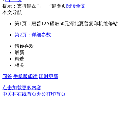
提示：支持键盘“← →”键翻页
阅读全文
本文导航
第1页：惠普12A硒鼓50元河北夏普复印机维修站
第2页：详细参数
猜你喜欢
最新
精选
相关
问答
手机版阅读
即时更新
点击加载更多内容
中关村在线首页
办公打印首页