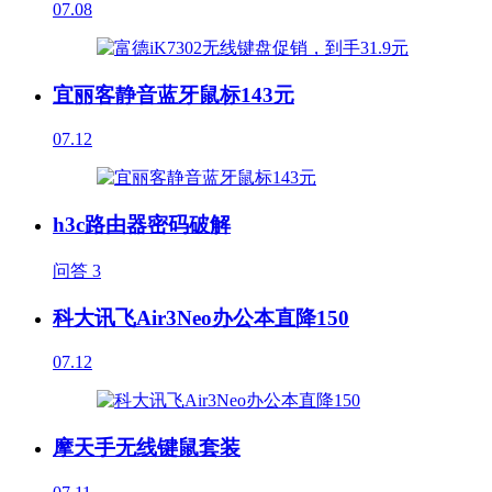
07.08
宜丽客静音蓝牙鼠标143元
07.12
h3c路由器密码破解
问答
3
科大讯飞Air3Neo办公本直降150
07.12
摩天手无线键鼠套装