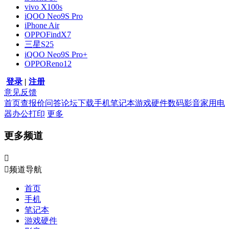
vivo X100s
iQOO Neo9S Pro
iPhone Air
OPPOFindX7
三星S25
iQOO Neo9S Pro+
OPPOReno12
登录
|
注册
意见反馈
首页
查报价
问答
论坛
下载
手机
笔记本
游戏硬件
数码影音
家用电
器
办公打印
更多
更多频道


频道导航
首页
手机
笔记本
游戏硬件