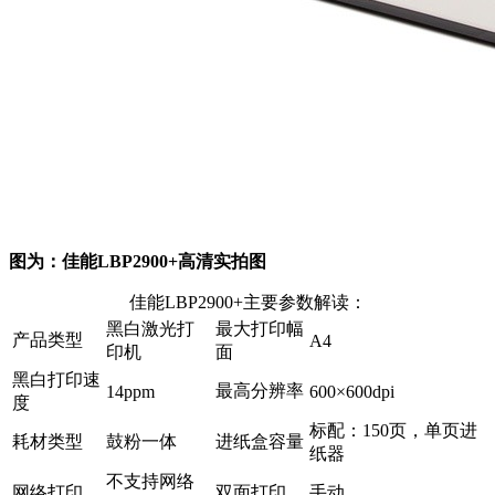
图为：佳能LBP2900+高清实拍图
佳能LBP2900+主要参数解读：
黑白激光打
最大打印幅
产品类型
A4
印机
面
黑白打印速
最高分辨率
14ppm
600×600dpi
度
标配：150页，单页进
耗材类型
鼓粉一体
进纸盒容量
纸器
不支持网络
网络打印
双面打印
手动