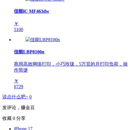
佳能iC MF463dw
￥
5100
佳能LBP8100n
商用高效网络打印，小巧玲珑，5万页的月打印负荷，操
作简捷
￥
6729
说点什么吧~
0
发评论，赚金豆
收藏
0
分享
iPhone 17