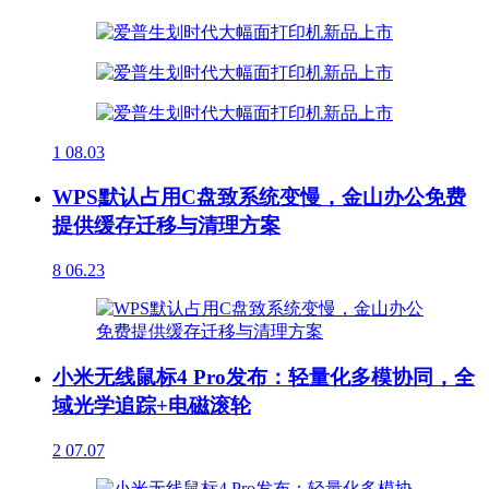
1
08.03
WPS默认占用C盘致系统变慢，金山办公免费
提供缓存迁移与清理方案
8
06.23
小米无线鼠标4 Pro发布：轻量化多模协同，全
域光学追踪+电磁滚轮
2
07.07