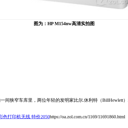
图为：HP M154nw高清实拍图
号的一间狭窄车库里，两位年轻的发明家比尔.休利特（BillHewlett
w彩色打印机无线 特价2050
https://oa.zol.com.cn/1169/11691860.html