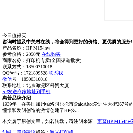
今日值得买
咨询时提及中关村在线，将会得到更好的价格、更优质的服务!
产品名称：
HP M154nw
参考价格：
2050元
在线购买
商家名称：
打印机专卖(全国渠道批发)
联系方式：
18500310018
QQ号码：1721899528
联系我
微信
号：
18500310018
联系地址：
北京海淀区科贸大厦
zol
发送商家地址到手机
惠普品牌介绍
1939年，在美国加州帕洛阿尔托市(PaloAlto)爱迪生大街367
憧憬和发明创造的激情创建了HP公...
本文属于原创文章，如若转载，请注明来源：
惠普HP M154n
纠错与问题建议
标签：
激光打印机