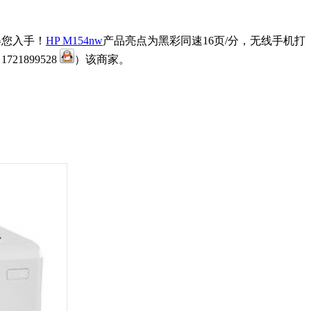
得您入手！
HP M154nw
产品亮点为黑彩同速16页/分，无线手机打
1721899528
）该商家。