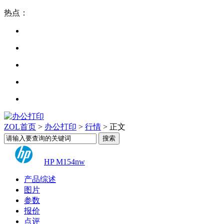
热点：
ZOL首页
>
办公打印
>
行情
> 正文
HP M154nw
产品综述
图片
参数
报价
点评