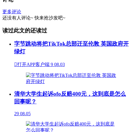
更多评论
还没有人评论~
快来
抢沙发
吧~
读过此文的还读过
字节跳动将把TikTok总部迁至伦敦 英国政府开
绿灯

打开APP客户端
9
08.03
清华大学生起诉ofo反赔400元，这到底是怎么
回事呢？
29
08.05