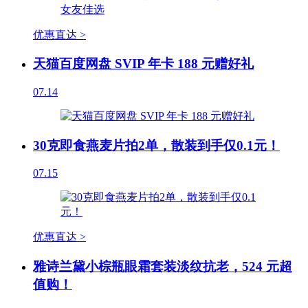
优惠直达 >
天猫百度网盘 SVIP 年卡 188 元赠好礼
07.14
30克即食燕麦片拍2单，散装到手仅0.1元！
07.15
优惠直达 >
雅诗兰黛小棕瓶眼霜套装淡纹抗老，524 元超
值购！