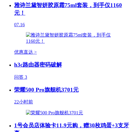
雅诗兰黛智妍胶原霜75ml套装，到手仅1160
元！
07.16
优惠直达 >
h3c路由器密码破解
问答
3
荣耀500 Pro旗舰机3701元
22小时前
1号会员店体验卡11.9元购，赠30枚鸡蛋+3支牙