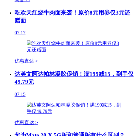
吃欢天红烧牛肉面来袭！原价8元用券仅3元还
赠面
07.17
优惠直达 >
达芙文阿达帕林凝胶促销！满199减15，到手仅
49.79元
07.15
优惠直达 >
华为Mate 20 X 5G版和普通版有什么区别？