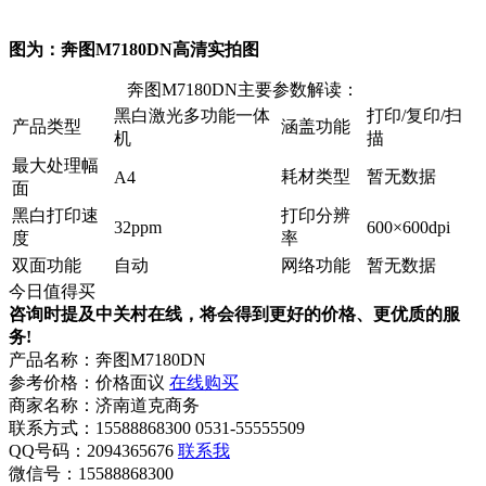
图为：奔图M7180DN高清实拍图
奔图M7180DN主要参数解读：
黑白激光多功能一体
打印/复印/扫
产品类型
涵盖功能
机
描
最大处理幅
耗材类型
暂无数据
A4
面
黑白打印速
打印分辨
32ppm
600×600dpi
度
率
双面功能
自动
网络功能
暂无数据
今日值得买
咨询时提及中关村在线，将会得到更好的价格、更优质的服
务!
产品名称：
奔图M7180DN
参考价格：
价格面议
在线购买
商家名称：
济南道克商务
联系方式：
15588868300 0531-55555509
QQ号码：2094365676
联系我
微信号：
15588868300