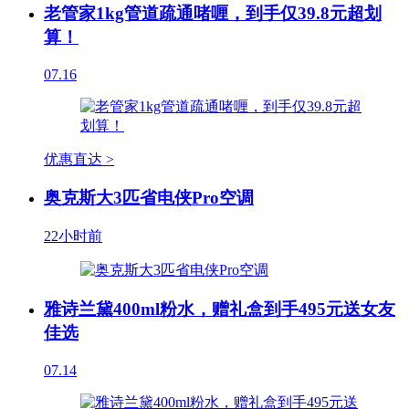
老管家1kg管道疏通啫喱，到手仅39.8元超划
算！
07.16
优惠直达 >
奥克斯大3匹省电侠Pro空调
22小时前
雅诗兰黛400ml粉水，赠礼盒到手495元送女友
佳选
07.14