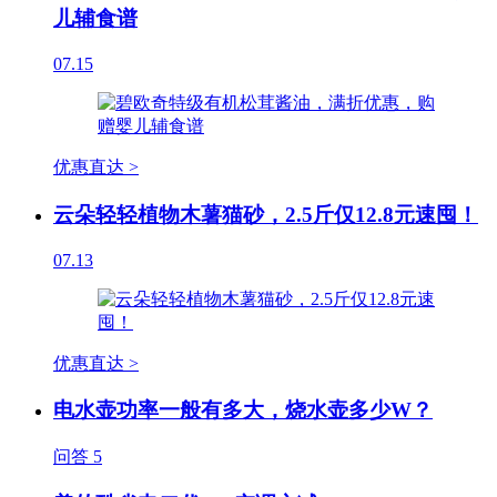
儿辅食谱
07.15
优惠直达 >
云朵轻轻植物木薯猫砂，2.5斤仅12.8元速囤！
07.13
优惠直达 >
电水壶功率一般有多大，烧水壶多少W？
问答
5