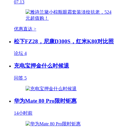
07.13
优惠直达 >
松下FZ28，尼康D300S，红米K80对比照
论坛
4
充电宝押金什么时候退
问答
5
华为Mate 80 Pro限时钜惠
14小时前