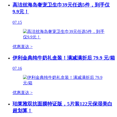
高洁丝海岛奢宠卫生巾39元任选5件，到手仅
9.9元！
07.15
优惠直达 >
伊利金典纯牛奶礼盒装！满减满折后 79.9 元/箱
07.16
优惠直达 >
珀莱雅双抗面膜特证版，5片装122元保湿美白
超划算！