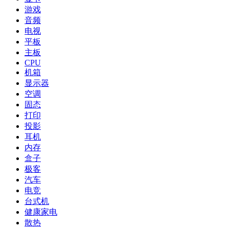
游戏
音频
电视
平板
主板
CPU
机箱
显示器
空调
固态
打印
投影
耳机
内存
盒子
极客
汽车
电竞
台式机
健康家电
散热