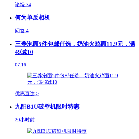
论坛
34
何为单反相机
问答
4
三养泡面5件包邮任选，奶油火鸡面11.9元，满
49减10
07.16
优惠直达 >
九阳B1U破壁机限时特惠
20小时前