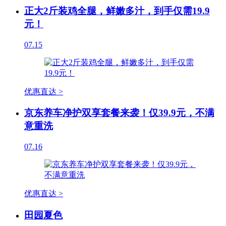
正大2斤装鸡全腿，鲜嫩多汁，到手仅需19.9
元！
07.15
优惠直达 >
京东养车净护双享套餐来袭！仅39.9元，不满
意重洗
07.16
优惠直达 >
田园夏色