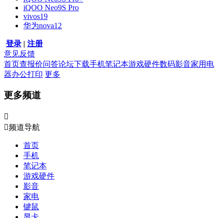
iQOO Neo9S Pro
vivos19
华为nova12
登录
|
注册
意见反馈
首页
查报价
问答
论坛
下载
手机
笔记本
游戏硬件
数码影音
家用电
器
办公打印
更多
更多频道


频道导航
首页
手机
笔记本
游戏硬件
影音
家电
键鼠
显卡