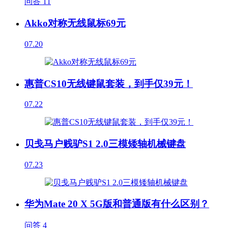
问答
11
Akko对称无线鼠标69元
07.20
惠普CS10无线键鼠套装，到手仅39元！
07.22
贝戋马户贱驴S1 2.0三模矮轴机械键盘
07.23
华为Mate 20 X 5G版和普通版有什么区别？
问答
4