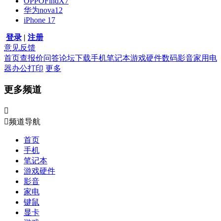
OPPOFindX7
华为nova12
iPhone 17
登录
|
注册
意见反馈
首页
查报价
问答
论坛
下载
手机
笔记本
游戏硬件
数码影音
家用电
器
办公打印
更多
更多频道


频道导航
首页
手机
笔记本
游戏硬件
影音
家电
键鼠
显卡