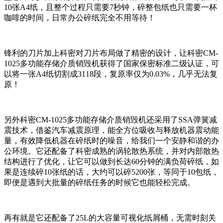
10张A4纸，且整个过程只需要7秒钟，碎整包纸也只需要一杯
咖啡的时间，日常办公碎纸完全不用等待！
锋利的刀片加上科密对刀片布局做了精密的设计，让科密CM-
1025多功能存储介质销毁机获得了国家保密标准二级认证，可
以将一张A4纸切割成3118段，复原率仅为0.03%，几乎无法复
原！
另外科密CM-1025多功能存储介质销毁机还采用了SSA弹簧减
震技术，借鉴汽车减震原理，能全方位吸收与释放机器震动能
量，有效降低机器在碎纸时的噪音，给我们一个安静和谐的办
公环境。它还配备了科密成熟的涡轮散热系统，并对内部散热
结构进行了优化，让它可以做到长达60分钟的满负荷碎纸，如
果是连续碎10张纸的话，大约可以碎5200张，等同于10包纸，
即便是遇到大批量的碎纸任务的时候它也能轻松完成。
再有就是它还配备了25L的大容量可视化纸屑桶，无需时刻关