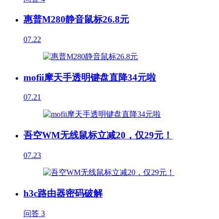
惠普M280静音鼠标26.8元
07.22
mofii摩天手透明键盘直降34元啦
07.21
吾空WM无线鼠标立减20，仅29元！
07.23
h3c路由器密码破解
问答
3