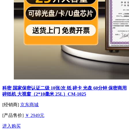
科密 国家保密认证二级 10张/次 纸 碎卡 光盘 60分钟 保密商用
碎纸机 大视窗（2*10毫米 25L）CM-1025
[经销商]
京东商城
[产品售价]
￥ 2949元
进入购买