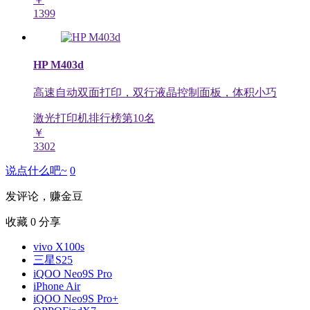
1399
HP M403d
高速自动双面打印，双行液晶控制面板，体积小巧
激光打印机排行榜第
10
名
￥
3302
说点什么吧~
0
发评论，赚金豆
收藏
0
分享
vivo X100s
三星S25
iQOO Neo9S Pro
iPhone Air
iQOO Neo9S Pro+