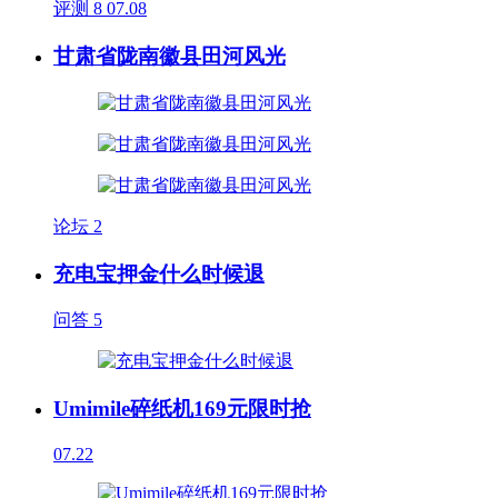
评测
8
07.08
甘肃省陇南徽县田河风光
论坛
2
充电宝押金什么时候退
问答
5
Umimile碎纸机169元限时抢
07.22