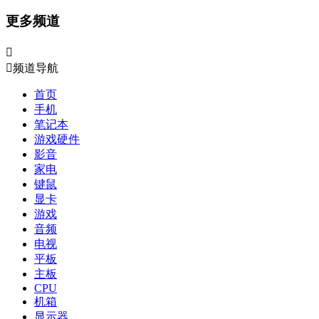
更多频道


频道导航
首页
手机
笔记本
游戏硬件
影音
家电
键鼠
显卡
游戏
音频
电视
平板
主板
CPU
机箱
显示器