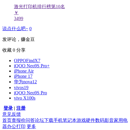
激光打印机排行榜第
10
名
￥
3499
说点什么吧~
0
发评论，赚金豆
收藏
0
分享
OPPOFindX7
iQOO Neo9S Pro+
iPhone Air
iPhone 17
华为nova12
vivos19
iQOO Neo9S Pro
vivo X100s
登录
|
注册
意见反馈
首页
查报价
问答
论坛
下载
手机
笔记本
游戏硬件
数码影音
家用电
器
办公打印
更多