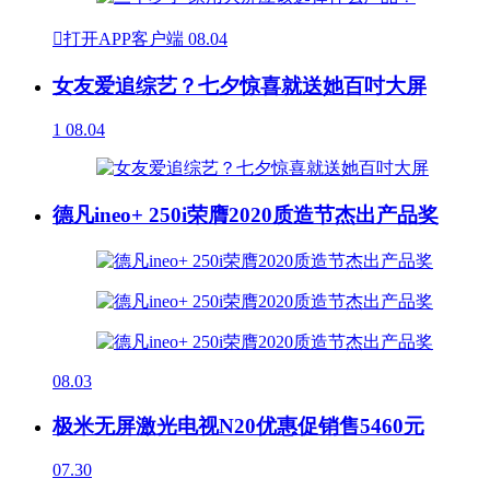

打开APP客户端
08.04
女友爱追综艺？七夕惊喜就送她百吋大屏
1
08.04
德凡ineo+ 250i荣膺2020质造节杰出产品奖
08.03
极米无屏激光电视N20优惠促销售5460元
07.30