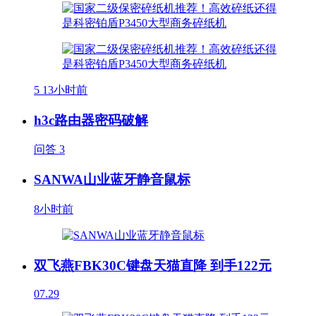
5
13小时前
h3c路由器密码破解
问答
3
SANWA山业蓝牙静音鼠标
8小时前
双飞燕FBK30C键盘天猫直降 到手122元
07.29