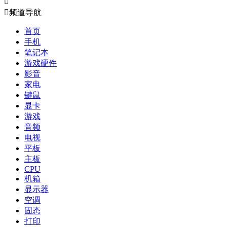


频道导航
首页
手机
笔记本
游戏硬件
影音
家电
键鼠
显卡
游戏
音频
电视
平板
主板
CPU
机箱
显示器
空调
固态
打印