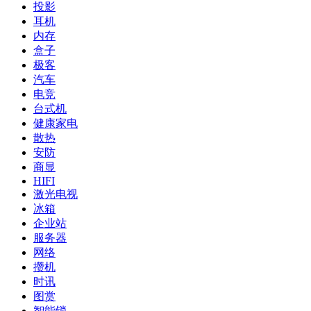
投影
耳机
内存
盒子
极客
汽车
电竞
台式机
健康家电
散热
安防
商显
HIFI
激光电视
冰箱
企业站
服务器
网络
攒机
时讯
图赏
智能锁