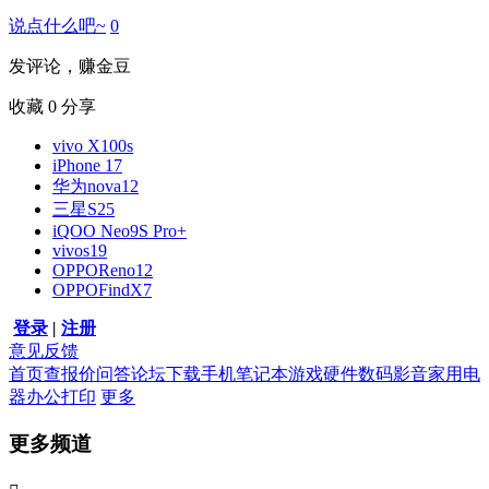
说点什么吧~
0
发评论，赚金豆
收藏
0
分享
vivo X100s
iPhone 17
华为nova12
三星S25
iQOO Neo9S Pro+
vivos19
OPPOReno12
OPPOFindX7
登录
|
注册
意见反馈
首页
查报价
问答
论坛
下载
手机
笔记本
游戏硬件
数码影音
家用电
器
办公打印
更多
更多频道