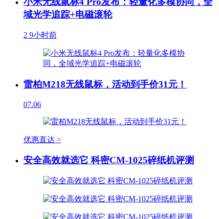
小米无线鼠标4 Pro发布：轻量化多模协同，全
域光学追踪+电磁滚轮
2
9小时前
雷柏M218无线鼠标，活动到手价31元！
07.06
优惠直达 >
安全高效就选它 科密CM-1025碎纸机评测