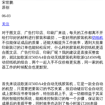
宋世鹏
原创
06-03
关注
对于图文店、广告打印店、印刷厂来说，每天的工作都离不开
给打印好的材料进行胶装和裁切，一套好用的胶装机和
切纸机
不仅能保证成品的质量，还能大幅提升工作效率，遇到大批量
印刷装订的订单也能轻松应对。什么样的胶装机和切纸机更适
合图文店、广告打印店、印刷厂呢？我的建议是直接买整套
的，就比如歌派JZ50DA4全自动无线胶装机和歌派QZ450S电
动切纸机的组合，两个一起入手不仅价格更实惠，同一家的机
器工作的时候配合也更默契。
首先来说说歌派JZ50DA4全自动无线胶装机，它是一款全自动
的机型，只需要把要装订的书芯夹紧，按启动键后它会自动完
成上胶和压书脊等操作，特别容易上手。这一切都得益于其采
用的智能控制系统，能精准控制装订的每一个步骤，保证装订
成册后的美观平整，同时效率也达到了每小时装订200本级