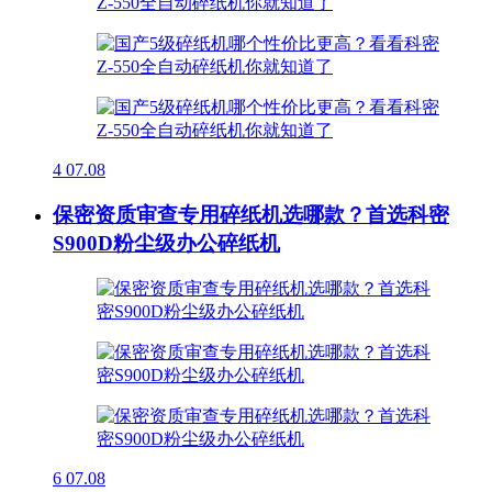
4
07.08
保密资质审查专用碎纸机选哪款？首选科密
S900D粉尘级办公碎纸机
6
07.08