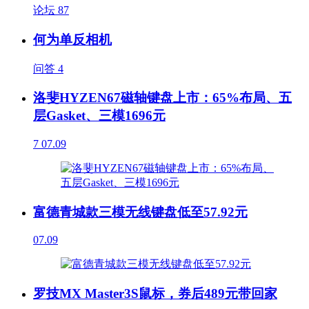
论坛
87
何为单反相机
问答
4
洛斐HYZEN67磁轴键盘上市：65%布局、五
层Gasket、三模1696元
7
07.09
富德青城款三模无线键盘低至57.92元
07.09
罗技MX Master3S鼠标，券后489元带回家