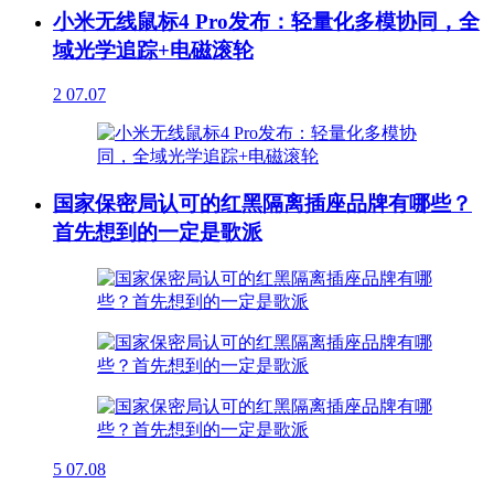
小米无线鼠标4 Pro发布：轻量化多模协同，全
域光学追踪+电磁滚轮
2
07.07
国家保密局认可的红黑隔离插座品牌有哪些？
首先想到的一定是歌派
5
07.08