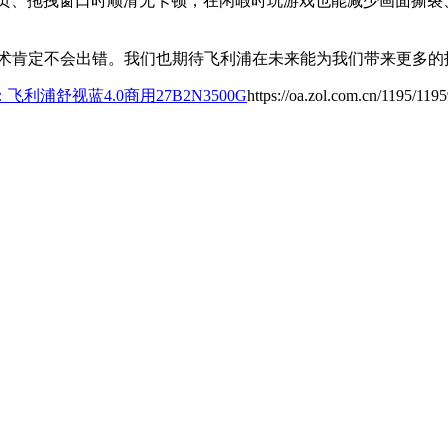
网页、拖拽窗口时顺滑无卡顿，在闲暇时玩游戏也能减少画面撕
技术肯定不会出错。我们也期待飞利浦在未来能为我们带来更多
利浦舒视蓝4.0商用27B2N3500G
https://oa.zol.com.cn/1195/119