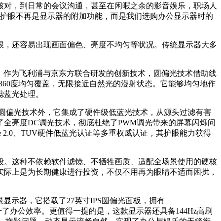
核对，到日常的会议沟通，甚至在闲暇之余的影音娱乐，职场人
得护眼不再是显示器的附加功能，而是我们选购办公显示器时的
限，还容易出现画面偏色、亮度不均匀等状况。传统显示器大多
区别。作为飞利浦与京东方联合研发的创新技术，圆偏光技术借助线
，360度均匀覆盖，无限接近自然光的漫射状态。它能够均匀地作
滤蓝光处理。
的圆偏光技术外，它集成了硬件级低蓝光技术，从源头过滤有害
全亮度DC调光技术，彻底杜绝了PWM调光带来的屏幕闪烁问
 2.0、TUV硬件低蓝光认证等多重权威认证，其护眼能力获得
段。这种不依赖软件滤镜、不牺牲画质、适配全场景使用的硬核
实际上是为长期健康进行投资，不仅不用再为眼睛不适而困扰，
眼显示器，它搭载了27英寸IPS圆偏光面板，拥有
升了办公效率。更值得一提的是，这款显示器还具备144Hz高刷