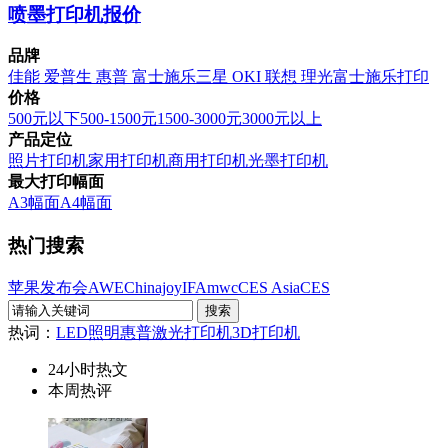
喷墨打印机报价
品牌
佳能
爱普生
惠普
富士施乐
三星
OKI
联想
理光
富士施乐打印
价格
500元以下
500-1500元
1500-3000元
3000元以上
产品定位
照片打印机
家用打印机
商用打印机
光墨打印机
最大打印幅面
A3幅面
A4幅面
热门搜索
苹果发布会
AWE
Chinajoy
IFA
mwc
CES Asia
CES
热词：
LED照明
惠普激光打印机
3D打印机
24小时热文
本周热评