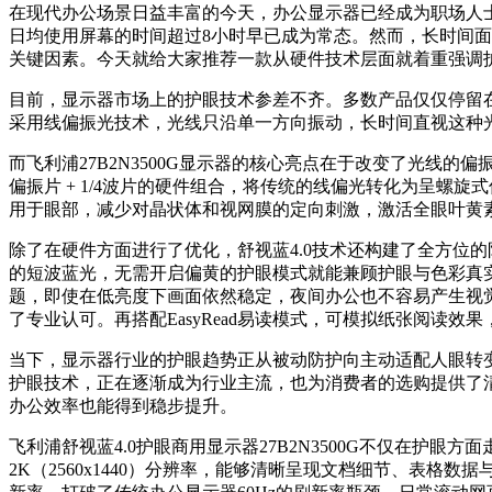
在现代办公场景日益丰富的今天，办公显示器已经成为职场人
日均使用屏幕的时间超过8小时早已成为常态。然而，长时间
关键因素。今天就给大家推荐一款从硬件技术层面就着重强调护眼的
目前，显示器市场上的护眼技术参差不齐。多数产品仅仅停留
采用线偏振光技术，光线只沿单一方向振动，长时间直视这种
而飞利浦27B2N3500G显示器的核心亮点在于改变了光线
偏振片 + 1/4波片的硬件组合，将传统的线偏光转化为呈螺
用于眼部，减少对晶状体和视网膜的定向刺激，激活全眼叶黄
除了在硬件方面进行了优化，舒视蓝4.0技术还构建了全方位
的短波蓝光，无需开启偏黄的护眼模式就能兼顾护眼与色彩真
题，即使在低亮度下画面依然稳定，夜间办公也不容易产生视觉疲劳
了专业认可。再搭配EasyRead易读模式，可模拟纸张阅读效
当下，显示器行业的护眼趋势正从被动防护向主动适配人眼转
护眼技术，正在逐渐成为行业主流，也为消费者的选购提供了
办公效率也能得到稳步提升。
飞利浦舒视蓝4.0护眼商用显示器27B2N3500G不仅在护
2K（2560x1440）分辨率，能够清晰呈现文档细节、表格