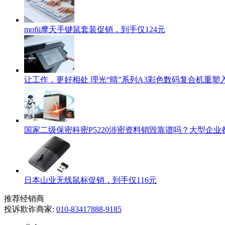
mofii摩天手键鼠套装促销，到手仅124元
让工作，更好相处 理光“晴”系列A3彩色数码复合机重
国家二级保密科密P5220涉密资料销毁靠谱吗？大型企业
日本山业无线鼠标促销，到手仅116元
推荐经销商
投诉欺诈商家:
010-83417888-9185