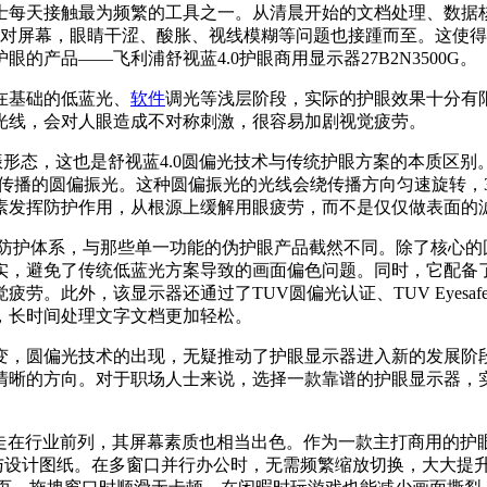
士每天接触最为频繁的工具之一。从清晨开始的文档处理、数据
面对屏幕，眼睛干涩、酸胀、视线模糊等问题也接踵而至。这使
产品——飞利浦舒视蓝4.0护眼商用显示器27B2N3500G。
在基础的低蓝光、
软件
调光等浅层阶段，实际的护眼效果十分有
光线，会对人眼造成不对称刺激，很容易加剧视觉疲劳。
的偏振形态，这也是舒视蓝4.0圆偏光技术与传统护眼方案的本质
旋式传播的圆偏振光。这种圆偏振光的光线会绕传播方向匀速旋转
素发挥防护作用，从根源上缓解用眼疲劳，而不是仅仅做表面的
的防护体系，与那些单一功能的伪护眼产品截然不同。除了核心
实，避免了传统低蓝光方案导致的画面偏色问题。同时，它配备了
。此外，该显示器还通过了TUV圆偏光认证、TUV Eyesafe
果，长时间处理文字文档更加轻松。
变，圆偏光技术的出现，无疑推动了护眼显示器进入新的发展阶
清晰的方向。对于职场人士来说，选择一款靠谱的护眼显示器，
眼方面走在行业前列，其屏幕素质也相当出色。作为一款主打商用的护
数据与设计图纸。在多窗口并行办公时，无需频繁缩放切换，大大提