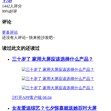
￥
749
1442人评分
99%好评
评论
更多评论
还没有人评论~
快来
抢沙发
吧~
读过此文的还读过
三十岁了 家用大屏应该选择什么产品？

打开APP客户端
08.04
女友爱追综艺？七夕惊喜就送她百吋大屏