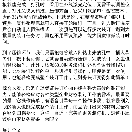
板就能完成。打孔时，采用红外线激光定位，无需手动调整位
置，打孔又快又精准。压铆方面，它采用歌派PTC温控技术，
大约3分钟就能完成预热。也就是说，在整理资料的间隙开机
预热，资料整理完就可以直接开始装订。而且，进入装订温度
后会自动进入恒温模式，一次预热可以进行多次装订，遇到大
批量的装订任务时，再也不用重复预热，能大幅度缩减装订时
间。
到了压铆环节，我们只需把铆管放入刚钻出来的孔中，插入导
向针，按下装订键，它就会自动进行压铆，完成装订，女生也
能轻松操作。此外，歌派6810财务装订机还具备语音播报功
能，会对装订过程的每一步进行引导操作，即便是第一次使
用，也能轻松完成整个装订工作，让财务装订变得如此简单！
综合来看，歌派自动凭证装订机6810拥有强大高效的装订能
力，能够轻松应对各种类型企业财务装订工作的需求。最重要
的是，它操作简单，有语音引导每一个操作步骤，就算是刚入
职的新人也能完成整个装订工作，而且装订出来的材料完全符
合财务归档要求。这样一台近乎完美的财务装订机，难道不应
该给自家财务配备一台吗？
展开全文