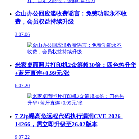
金山办公回应滥收费谣言：免费功能永不收
费，会员权益持续升级
3
07.06
米家桌面照片打印机2众筹超30倍：四色热升华
+蓝牙直连+0.99元/张
6
07.20
7-Zip曝高危远程代码执行漏洞CVE-2026-
14266，需立即升级至26.02版本
9
07.22