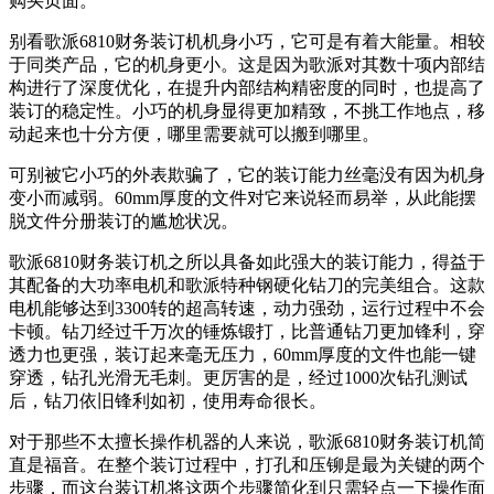
购买页面。
别看歌派6810财务装订机机身小巧，它可是有着大能量。相较
于同类产品，它的机身更小。这是因为歌派对其数十项内部结
构进行了深度优化，在提升内部结构精密度的同时，也提高了
装订的稳定性。小巧的机身显得更加精致，不挑工作地点，移
动起来也十分方便，哪里需要就可以搬到哪里。
可别被它小巧的外表欺骗了，它的装订能力丝毫没有因为机身
变小而减弱。60mm厚度的文件对它来说轻而易举，从此能摆
脱文件分册装订的尴尬状况。
歌派6810财务装订机之所以具备如此强大的装订能力，得益于
其配备的大功率电机和歌派特种钢硬化钻刀的完美组合。这款
电机能够达到3300转的超高转速，动力强劲，运行过程中不会
卡顿。钻刀经过千万次的锤炼锻打，比普通钻刀更加锋利，穿
透力也更强，装订起来毫无压力，60mm厚度的文件也能一键
穿透，钻孔光滑无毛刺。更厉害的是，经过1000次钻孔测试
后，钻刀依旧锋利如初，使用寿命很长。
对于那些不太擅长操作机器的人来说，歌派6810财务装订机简
直是福音。在整个装订过程中，打孔和压铆是最为关键的两个
步骤，而这台装订机将这两个步骤简化到只需轻点一下操作面