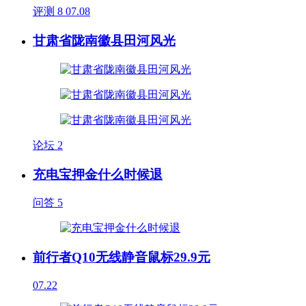
评测
8
07.08
甘肃省陇南徽县田河风光
论坛
2
充电宝押金什么时候退
问答
5
前行者Q10无线静音鼠标29.9元
07.22