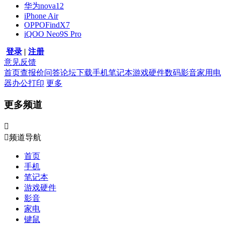
华为nova12
iPhone Air
OPPOFindX7
iQOO Neo9S Pro
登录
|
注册
意见反馈
首页
查报价
问答
论坛
下载
手机
笔记本
游戏硬件
数码影音
家用电
器
办公打印
更多
更多频道


频道导航
首页
手机
笔记本
游戏硬件
影音
家电
键鼠