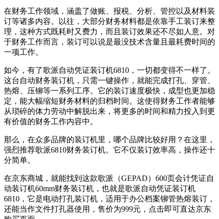
在财务工作领域，涵盖了做账、报税、分析、管控以及材料装
订等诸多内容。以往，大部分财务材料都是依靠手工装订来整
理，这种方式既耗时又费力，而且装订效果还不尽如人意。对
于财务工作而言，装订可以说是最没技术含量且最耗费时间的
一项工作。
如今，有了歌派自动凭证装订机6810，一切都变得不一样了。
这台自动财务装订机，只需一键操作，就能完成打孔、穿管、
热熔、压铆等一系列工序。它的装订速度极快，成型也更加稳
定，能大幅缩短财务材料的归档时间。这使得财务工作者能够
从琐碎的体力劳动中解脱出来，将更多的时间和精力投入到更
有价值的财务工作内容中。
那么，在众多品牌的装订机里，哪个品牌比较好用？在这里，
强烈推荐歌派6810财务装订机。它不仅装订效率高，操作还十
分简单。
在京东商城，就能找到这款歌派（GEPAD）600页会计凭证自
动装订机60mm财务装订机，也就是歌派自动凭证装订机
6810，它是电动打孔装订机，适用于办公档案铆管热熔装订，
还能当作文件打孔器使用，售价为999元，点击即可直达京东