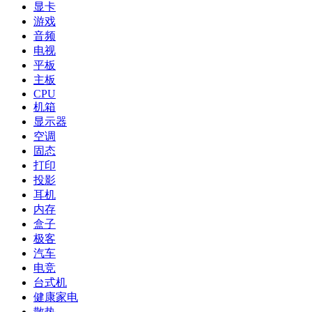
显卡
游戏
音频
电视
平板
主板
CPU
机箱
显示器
空调
固态
打印
投影
耳机
内存
盒子
极客
汽车
电竞
台式机
健康家电
散热