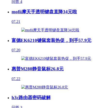
问答
4
mofii摩天手透明键盘直降34元啦
07.21
富德EK6210键鼠套装热促，到手57.9元
07.20
惠普M280静音鼠标26.8元
07.22
h3c路由器密码破解
问答
3