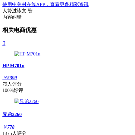
使用中关村在线APP，查看更多精彩资讯
人赞过该文
赞
内容纠错
相关电商优惠

HP M701n
￥
5399
79人评分
100%好评
兄弟2260
￥
778
1375人评分