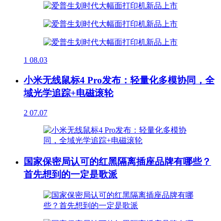
1
08.03
小米无线鼠标4 Pro发布：轻量化多模协同，全
域光学追踪+电磁滚轮
2
07.07
国家保密局认可的红黑隔离插座品牌有哪些？
首先想到的一定是歌派