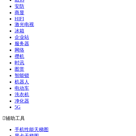
安防
商显
HIFI
激光电视
冰箱
企业站
服务器
网络
攒机
时讯
图赏
智能锁
机器人
电动车
洗衣机
净化器
5G

辅助工具
手机性能天梯图
显卡天梯图