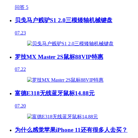
问答
5
贝戋马户贱驴S1 2.0三模矮轴机械键盘
07.23
罗技MX Master 2S鼠标88VIP特惠
07.22
富德E318无线蓝牙鼠标14.88元
07.20
为什么感觉苹果iPhone 11还有很多人去买？