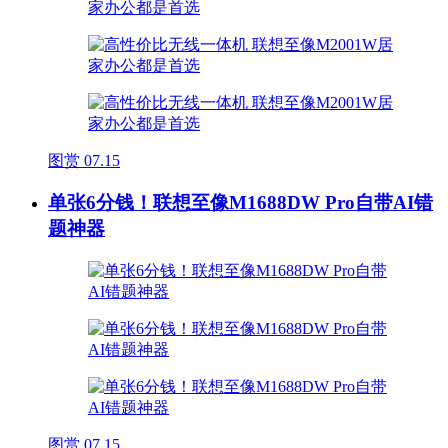
图赏
07.15
单张6分钱！联想至像M1688DW Pro自带AI错
题神器
图赏
07.15