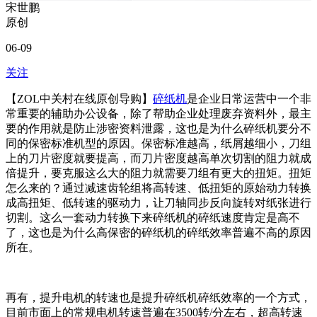
宋世鹏
原创
06-09
关注
【ZOL中关村在线原创导购】
碎纸机
是企业日常运营中一个非
常重要的辅助办公设备，除了帮助企业处理废弃资料外，最主
要的作用就是防止涉密资料泄露，这也是为什么碎纸机要分不
同的保密标准机型的原因。保密标准越高，纸屑越细小，刀组
上的刀片密度就要提高，而刀片密度越高单次切割的阻力就成
倍提升，要克服这么大的阻力就需要刀组有更大的扭矩。扭矩
怎么来的？通过减速齿轮组将高转速、低扭矩的原始动力转换
成高扭矩、低转速的驱动力，让刀轴同步反向旋转对纸张进行
切割。这么一套动力转换下来碎纸机的碎纸速度肯定是高不
了，这也是为什么高保密的碎纸机的碎纸效率普遍不高的原因
所在。
再有，提升电机的转速也是提升碎纸机碎纸效率的一个方式，
目前市面上的常规电机转速普遍在3500转/分左右，超高转速