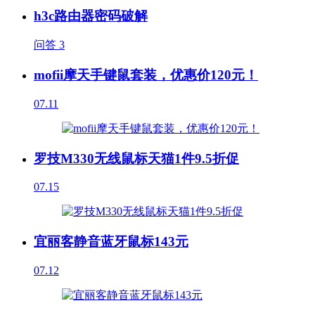
h3c路由器密码破解
问答
3
mofii摩天手键鼠套装，优惠价120元！
07.11
罗技M330无线鼠标天猫1件9.5折促
07.15
宜丽客静音蓝牙鼠标143元
07.12