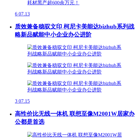
6
07.13
质效兼备稳驭文印 柯尼卡美能达bizhub系列战
略新品赋能中小企业办公进阶
3
07.15
高性价比无线一体机 联想至像M2001W居家办
公都是首选