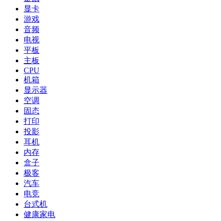
显卡
游戏
音频
电视
平板
主板
CPU
机箱
显示器
空调
固态
打印
投影
耳机
内存
盒子
极客
汽车
电竞
台式机
健康家电