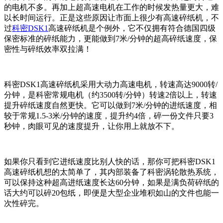
的电机不多。再加上超高速电机在工作的时候发热量更大，难
以长时间运行。正是这些原因让市面上很少有高速碎纸机，不
过
科密DSK1
高速碎纸机是个例外，它不仅拥有符合德国四级
保密标准的碎纸能力，更能做到7米/分钟的超高碎纸速度，保
密性与碎纸效率双拉满！
科密DSK1高速碎纸机采用大动力高速电机，转速高达9000转/
分钟，是科密常规电机（约3500转/分钟）转速2倍以上，转速
提升碎纸速度自然更快。它可以做到7米/分钟的进纸速度，相
较于常规1.5-3米/分钟的速度，提升约4倍，碎一份文件只要3
秒钟，肉眼可见的速度提升，让你用上就放不下。
如果你只看到它进纸速度比别人快的话，那你可把科密DSK1
高速碎纸机想的太简单了，其内部装备了科密涡轮散热系统，
可以保持这种超高进纸速度长达60分钟，如果是满负荷碎纸的
话大约可以碎20包纸，即便是大型企业堆积如山的文件也能一
次性碎完。