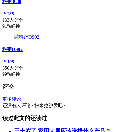
科密3638
￥
759
133人评分
91%好评
科密DS02
￥
199
350人评分
99%好评
评论
更多评论
还没有人评论~
快来
抢沙发
吧~
读过此文的还读过
三十岁了 家用大屏应该选择什么产品？