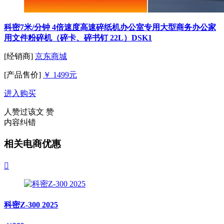
科密7米/分钟 4倍速度高速碎纸机办公室专用大型商务办公家
用文件粉碎机（碎卡、碎书钉 22L）DSK1
[经销商]
京东商城
[产品售价]
￥ 1499元
进入购买
人赞过该文
赞
内容纠错
相关电商优惠

科密Z-300 2025