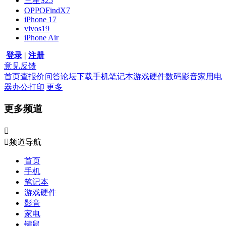
三星S25
OPPOFindX7
iPhone 17
vivos19
iPhone Air
登录
|
注册
意见反馈
首页
查报价
问答
论坛
下载
手机
笔记本
游戏硬件
数码影音
家用电
器
办公打印
更多
更多频道


频道导航
首页
手机
笔记本
游戏硬件
影音
家电
键鼠