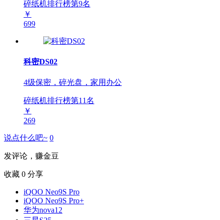
碎纸机排行榜第
9
名
￥
699
科密DS02
4级保密，碎光盘，家用办公
碎纸机排行榜第
11
名
￥
269
说点什么吧~
0
发评论，赚金豆
收藏
0
分享
iQOO Neo9S Pro
iQOO Neo9S Pro+
华为nova12