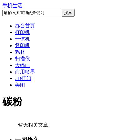
手机生活
办公首页
打印机
一体机
复印机
耗材
扫描仪
大幅面
商用喷墨
3D打印
美图
碳粉
暂无相关文章
一周热文