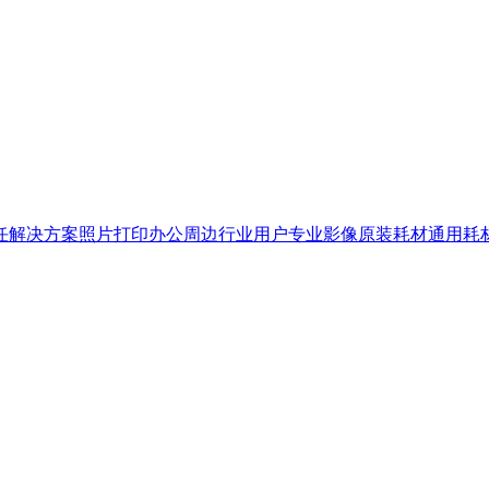
任
解决方案
照片打印
办公周边
行业用户
专业影像
原装耗材
通用耗