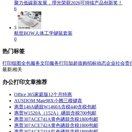
聚力低碳新发展，理光荣获2026可持续产品创新奖！
6
5
航世BOW人体工学键鼠套装
0
热门标签
打印组图
全包服务
文印服务
打印加
超值购
招标动态
企业社会责
最新
|
相关
办公打印文章推荐
Office 365家庭版12个月特惠
AUSDOM Mate98X小翘三模键盘
惠普146A硒鼓W1460A含税440含税包邮
惠普W1520A（152A）硒鼓含税700包邮
惠普307ACE741A青色硒鼓含税1800包邮
惠普307ACE742A黄色硒鼓含税1800包邮
惠普307ACE743A红色硒鼓含税1800包邮