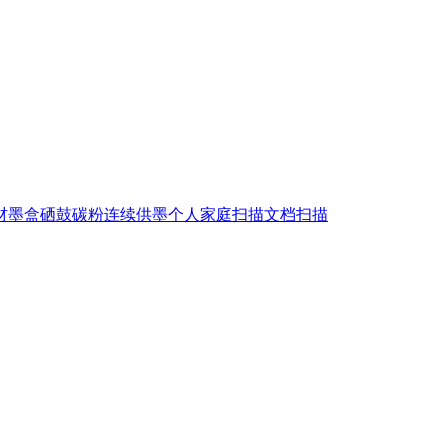
材
墨盒
硒鼓
碳粉
连续供墨
个人家庭扫描
文档扫描