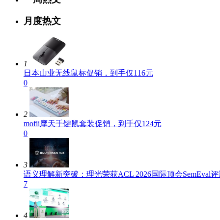
月度热文
1
日本山业无线鼠标促销，到手仅116元
0
2
mofii摩天手键鼠套装促销，到手仅124元
0
3
语义理解新突破：理光荣获ACL 2026国际顶会SemEval
7
4