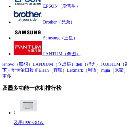
EPSON（爱普生）
Brother（兄弟）
Samsung（三星）
PANTUM（奔图）
lenovo（联想）
LANXUM（立思辰）
deli（得力）
FUJIFIL
下）
华为
沧田
晨光
Elean（宜联）
Lexmark（利盟）
mijia（米家
更多
及墨多功能一体机排行榜
1
及墨JP2033DW