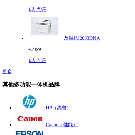
0
人点评
及墨JM2033DNA
￥2499
0
人点评
更多
其他多功能一体机品牌
HP（惠普）
Canon（佳能）