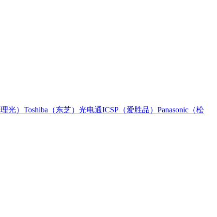
h（理光）
Toshiba（东芝）
光电通
ICSP（爱胜品）
Panasonic（松