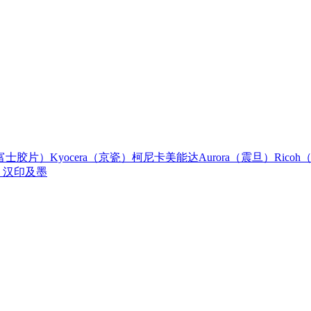
M（富士胶片）
Kyocera（京瓷）
柯尼卡美能达
Aurora（震旦）
Rico
）
汉印
及墨