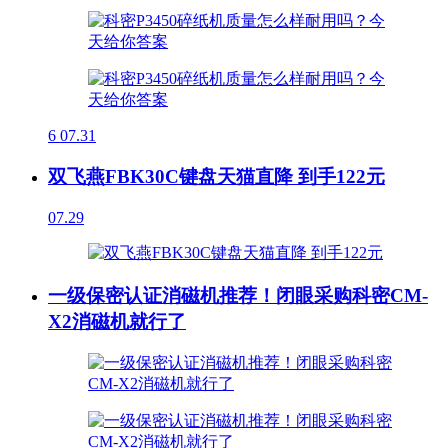
6
07.31
双飞燕FBK30C键盘天猫直降 到手122元
07.29
一级保密认证消磁机推荐！闭眼采购科密CM-
X2消磁机就行了