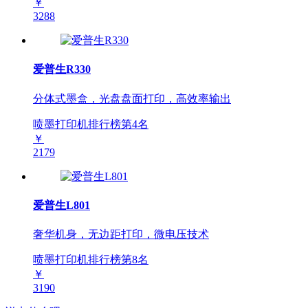
￥
3288
爱普生R330
分体式墨盒，光盘盘面打印，高效率输出
喷墨打印机排行榜第
4
名
￥
2179
爱普生L801
奢华机身，无边距打印，微电压技术
喷墨打印机排行榜第
8
名
￥
3190