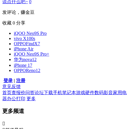
说点什么吧~
0
发评论，赚金豆
收藏
0
分享
iQOO Neo9S Pro
vivo X100s
OPPOFindX7
iPhone Air
iQOO Neo9S Pro+
华为nova12
iPhone 17
OPPOReno12
登录
|
注册
意见反馈
首页
查报价
问答
论坛
下载
手机
笔记本
游戏硬件
数码影音
家用电
器
办公打印
更多
更多频道
