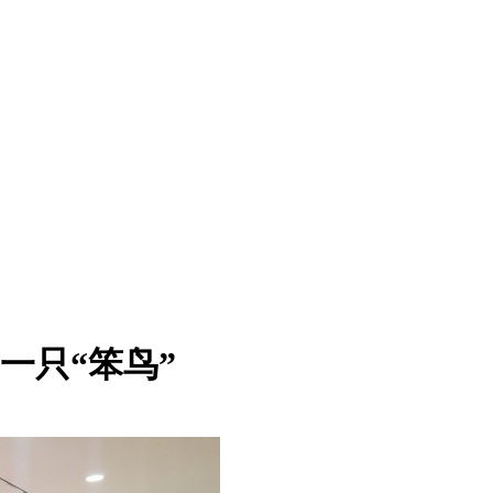
的一只“笨鸟”