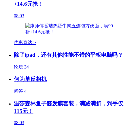
+14.6元抢！
08.03
优惠直达 >
除了ipad，还有其他性能不错的平板电脑吗？
论坛
34
何为单反相机
问答
4
温莎森林鱼子酱发膜套装，满减满折，到手仅
115元！
08.03