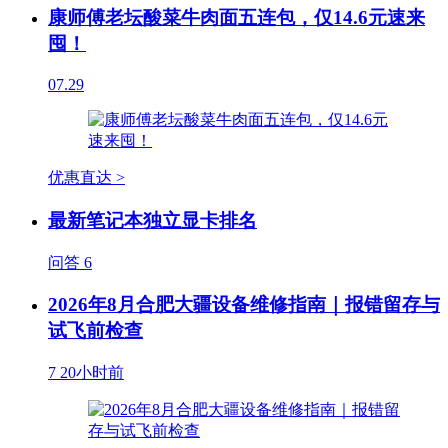
康师傅老坛酸菜牛肉面五连包，仅14.6元速来
囤！
07.29
优惠直达 >
最新笔记本独立显卡排名
问答
6
2026年8月合肥大疆设备维修指南｜报错留存与
试飞前检查
7
20小时前