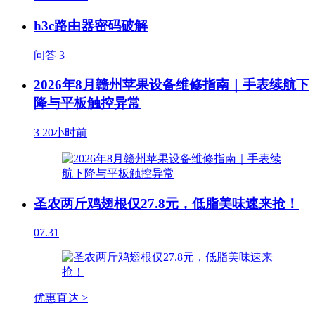
h3c路由器密码破解
问答
3
2026年8月赣州苹果设备维修指南｜手表续航下
降与平板触控异常
3
20小时前
圣农两斤鸡翅根仅27.8元，低脂美味速来抢！
07.31
优惠直达 >