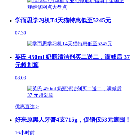
学而思学习机T4天猫特惠低至5245元
07.30
英氏 450ml 奶瓶清洁剂买二送二，满减后 37
元超划算
08.03
优惠直达 >
好来原黑人牙膏4支715g，促销仅53元速囤！
16小时前