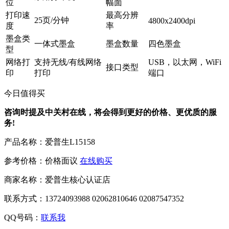
位
幅面
打印速
最高分辨
25页/分钟
4800x2400dpi
度
率
墨盒类
一体式墨盒
墨盒数量
四色墨盒
型
网络打
支持无线/有线网络
USB，以太网，WiFi
接口类型
印
打印
端口
今日值得买
咨询时提及中关村在线，将会得到更好的价格、更优质的服
务!
产品名称：
爱普生L15158
参考价格：
价格面议
在线购买
商家名称：
爱普生核心认证店
联系方式：
13724093988 02062810646 02087547352
QQ号码：
联系我