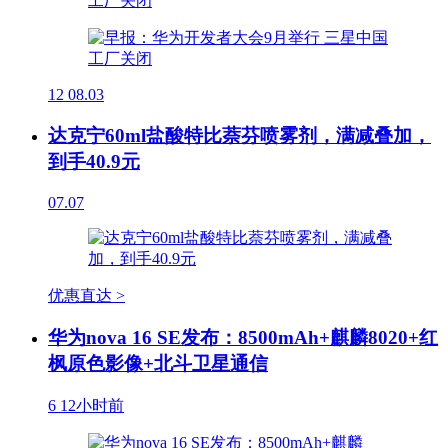
12
08.03
达克宁60ml盐酸特比萘芬喷雾剂，满减叠加，
到手40.9元
07.07
优惠直达 >
华为nova 16 SE发布：8500mAh+麒麟8020+红
枫原色影像+北斗卫星通信
6
12小时前