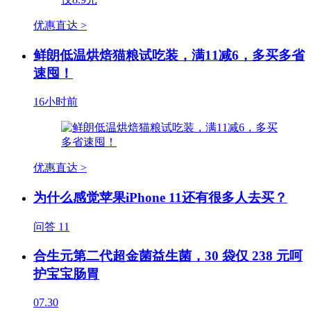
优惠直达 >
鲜朗低温烘焙猫粮试吃装，满11减6，多买多省
速囤！
16小时前
优惠直达 >
为什么感觉苹果iPhone 11还有很多人去买？
问答
11
合生元第二代超金菌益生菌，30 袋仅 238 元呵
护宝宝肠胃
07.30