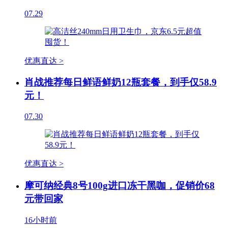
07.29
优惠直达 >
肖战推荐每日鲜语鲜奶12瓶套餐，到手仅58.9
元！
07.30
优惠直达 >
摩可纳经典8号100g进口冻干黑咖，促销价68
元带回家
16小时前