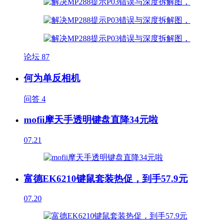
论坛
87
何为单反相机
问答
4
mofii摩天手透明键盘直降34元啦
07.21
富德EK6210键鼠套装热促，到手57.9元
07.20