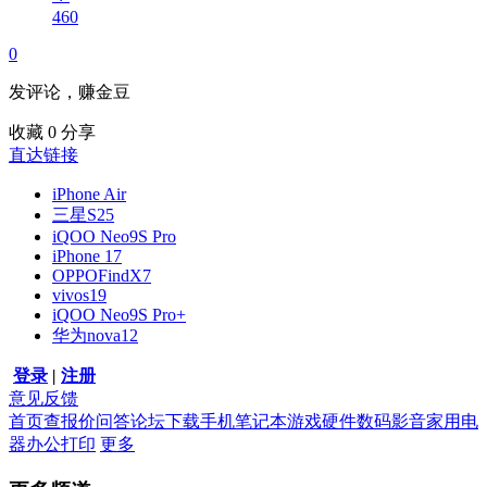
460
0
发评论，赚金豆
收藏
0
分享
直达链接
iPhone Air
三星S25
iQOO Neo9S Pro
iPhone 17
OPPOFindX7
vivos19
iQOO Neo9S Pro+
华为nova12
登录
|
注册
意见反馈
首页
查报价
问答
论坛
下载
手机
笔记本
游戏硬件
数码影音
家用电
器
办公打印
更多