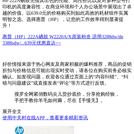
HP 222A硒鼓凭借其出色的性能、高性价比以及对多种型号打
印机的高度兼容性，在商业环境和个人办公场景中展现出了卓
越的价值。以639.0元的价格购买到如此高效的耗材组件实属
明智之选。选择惠普（HP），让您的工作效率得到显著提
升！
惠普（HP）222A硒鼓 W2220A/X原装粉盒 适用3288dw/dn
3388sdw/...
639元
优惠直达>>
好价情报来源于热心网友及商家积极的爆料推荐，商品的促销
折扣与价格信息可能出现实时变动，请各位在购买前务必核实
确认。如发现问题，欢迎各位通过页面上的“内容纠错”、“纠
错与问题建议”或直接发表“评论”等方式进行反馈。
搜罗全网紧俏数码尖儿货抄底价，分享抢购经验，
手把手教你羊毛如何薅，尽在【手慢无】。
展开全文
使用中关村在线APP，查看更多精彩资讯