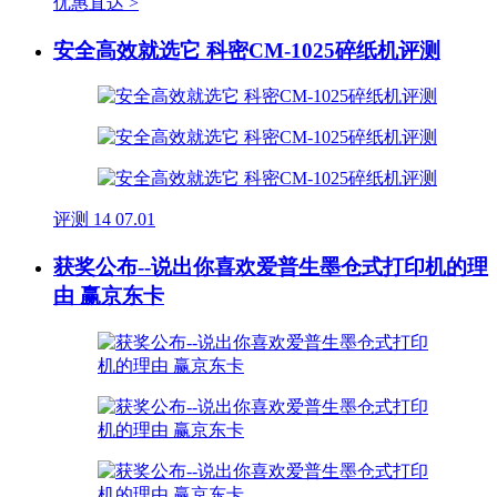
优惠直达 >
安全高效就选它 科密CM-1025碎纸机评测
评测
14
07.01
获奖公布--说出你喜欢爱普生墨仓式打印机的理
由 赢京东卡