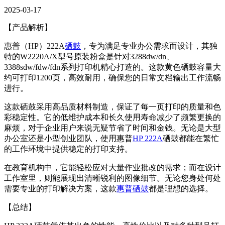
2025-03-17
【产品解析】
惠普（HP）222A
硒鼓
，专为满足专业办公需求而设计，其独
特的W2220A/X型号原装粉盒是针对3288dw/dn、
3388sdw/fdw/fdn系列打印机精心打造的。这款黄色硒鼓容量大
约可打印1200页，高效耐用，确保您的日常文档输出工作流畅
进行。
这款硒鼓采用高品质材料制造，保证了每一页打印的质量和色
彩稳定性。它的低维护成本和长久使用寿命减少了频繁更换的
麻烦，对于企业用户来说无疑节省了时间和金钱。无论是大型
办公室还是小型创业团队，使用惠普
HP 222A
硒鼓都能在繁忙
的工作环境中提供稳定的打印支持。
在教育机构中，它能轻松应对大量作业批改的需求；而在设计
工作室里，则能展现出清晰锐利的图像细节。无论您身处何处
需要专业的打印解决方案，这款
惠普硒鼓
都是理想的选择。
【总结】