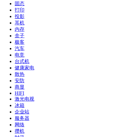
固态
打印
投影
耳机
内存
盒子
极客
汽车
电竞
台式机
健康家电
散热
安防
商显
HIFI
激光电视
冰箱
企业站
服务器
网络
攒机