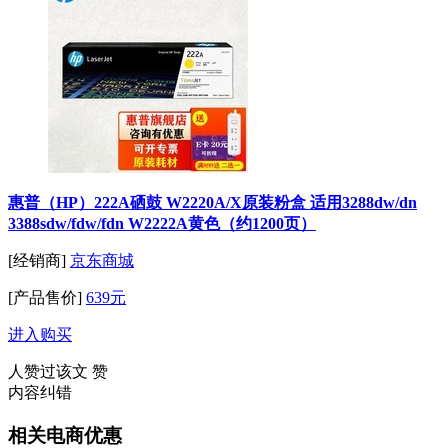
惠普（HP）222A硒鼓 W2220A/X原装粉盒 适用3288dw/dn
3388sdw/fdw/fdn W2222A黄色（约1200页）
[经销商]
京东商城
[产品售价]
639元
进入购买
人赞过该文
赞
内容纠错
相关电商优惠