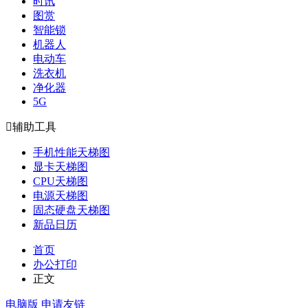
时讯
图赏
智能锁
机器人
电动车
洗衣机
净化器
5G

辅助工具
手机性能天梯图
显卡天梯图
CPU天梯图
电源天梯图
固态硬盘天梯图
新品日历
首页
办公打印
正文
电脑版
申请友链