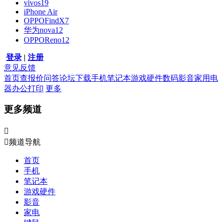
vivos19
iPhone Air
OPPOFindX7
华为nova12
OPPOReno12
登录
|
注册
意见反馈
首页
查报价
问答
论坛
下载
手机
笔记本
游戏硬件
数码影音
家用电
器
办公打印
更多
更多频道


频道导航
首页
手机
笔记本
游戏硬件
影音
家电