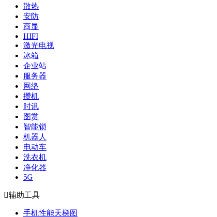
散热
安防
商显
HIFI
激光电视
冰箱
企业站
服务器
网络
攒机
时讯
图赏
智能锁
机器人
电动车
洗衣机
净化器
5G

辅助工具
手机性能天梯图