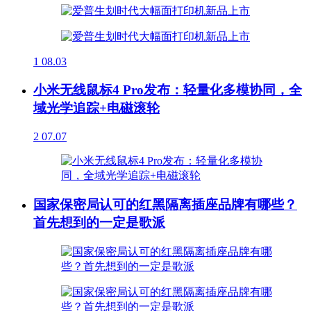
1
08.03
小米无线鼠标4 Pro发布：轻量化多模协同，全
域光学追踪+电磁滚轮
2
07.07
国家保密局认可的红黑隔离插座品牌有哪些？
首先想到的一定是歌派