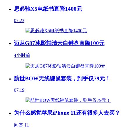
思必驰X5电纸书直降1400元
07.23
迈从G87冰影轴清云白键盘直降100元
4小时前
航世BOW无线键鼠套装，到手仅79元！
07.19
为什么感觉苹果iPhone 11还有很多人去买？
问答
11