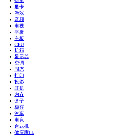
键鼠
显卡
游戏
音频
电视
平板
主板
CPU
机箱
显示器
空调
固态
打印
投影
耳机
内存
盒子
极客
汽车
电竞
台式机
健康家电