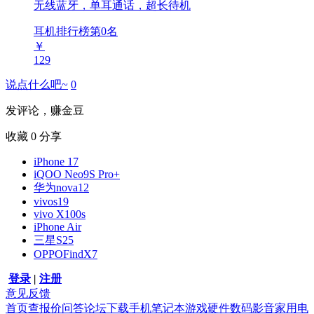
无线蓝牙，单耳通话，超长待机
耳机排行榜第
0
名
￥
129
说点什么吧~
0
发评论，赚金豆
收藏
0
分享
iPhone 17
iQOO Neo9S Pro+
华为nova12
vivos19
vivo X100s
iPhone Air
三星S25
OPPOFindX7
登录
|
注册
意见反馈
首页
查报价
问答
论坛
下载
手机
笔记本
游戏硬件
数码影音
家用电