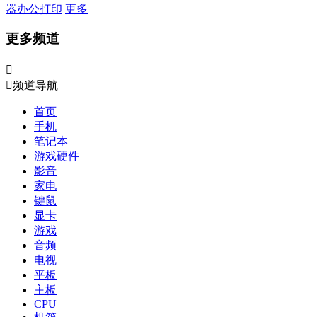
器
办公打印
更多
更多频道


频道导航
首页
手机
笔记本
游戏硬件
影音
家电
键鼠
显卡
游戏
音频
电视
平板
主板
CPU