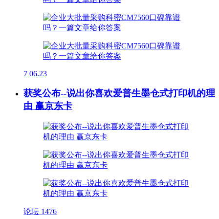
7
06.23
获奖公布--说出你喜欢爱普生墨仓式打印机的理
由 赢京东卡
论坛
1476