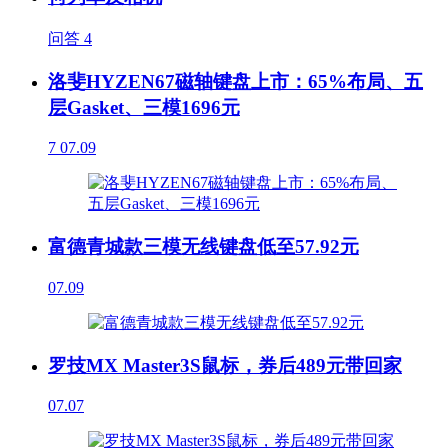
问答
4
洛斐HYZEN67磁轴键盘上市：65%布局、五
层Gasket、三模1696元
7
07.09
富德青城款三模无线键盘低至57.92元
07.09
罗技MX Master3S鼠标，券后489元带回家
07.07