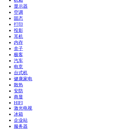
机箱
显示器
空调
固态
打印
投影
耳机
内存
盒子
极客
汽车
电竞
台式机
健康家电
散热
安防
商显
HIFI
激光电视
冰箱
企业站
服务器