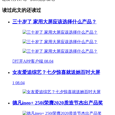
读过此文的还读过
三十岁了 家用大屏应该选择什么产品？

打开APP客户端
08.04
女友爱追综艺？七夕惊喜就送她百吋大屏
1
08.04
德凡ineo+ 250i荣膺2020质造节杰出产品奖