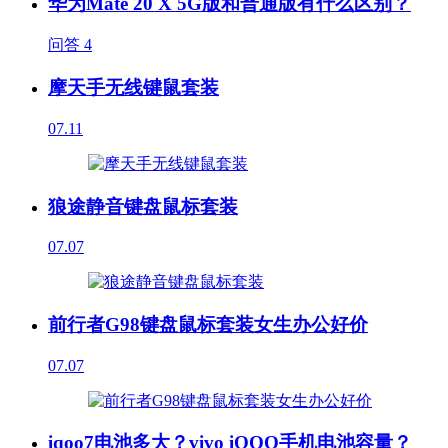
华为Mate 20 X 5G版和普通版有什么区别？
问答
4
摩天手无线键鼠套装
07.11
狼途静音键盘鼠标套装
07.07
前行者G98键盘鼠标套装女生办公好价
07.07
iqoo7电池多大？vivo iQOO手机电池容量？