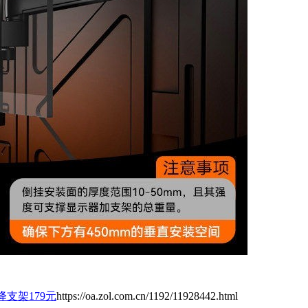
降支架179元
https://oa.zol.com.cn/1192/11928442.html