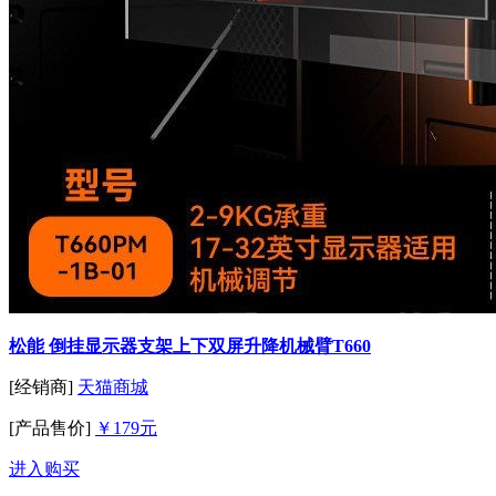
松能 倒挂显示器支架上下双屏升降机械臂T660
[经销商]
天猫商城
[产品售价]
￥179元
进入购买